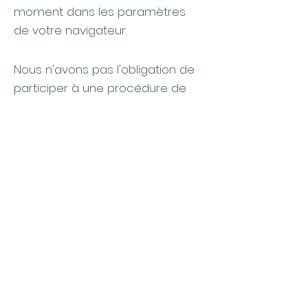
moment dans les paramètres
de votre navigateur.
Nous n'avons pas l'obligation de
participer à une procédure de
règlement des litiges devant un
conseil d'arbitrage de la
consommation. Cependant, si
vous avez un problème avec nos
services, n'hésitez pas à nous
contacter directement par e-
mail ou par téléphone et nous
ferons de notre mieux pour
trouver une solution satisfaisante.
Vous pouvez également utiliser la
plateforme de règlement des